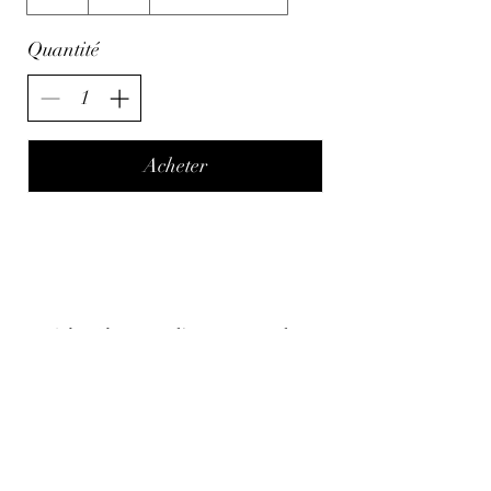
Quantité
Acheter
-10% de réduction à l'inscription à la
Newsletter !
E-mail
S'abonner