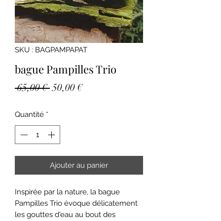
SKU : BAGPAMPAPAT
bague Pampilles Trio
Prix
Prix
 65,00 € 
50,00 €
original
promotionnel
Quantité
*
Ajouter au panier
Inspirée par la nature, la bague
Pampilles Trio évoque délicatement
les gouttes d'eau au bout des