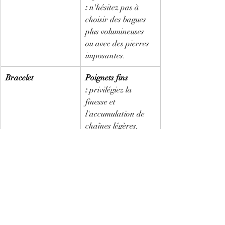
:
 n'hésitez pas à 
choisir des bagues 
plus volumineuses 
ou avec des pierres 
imposantes.
Bracelet
Poignets fins 
:
 privilégiez la 
finesse et 
l'accumulation de 
chaînes légères. 
Poignets plus forts 
:
 optez pour des 
modèles plus larges 
(manchettes, joncs).