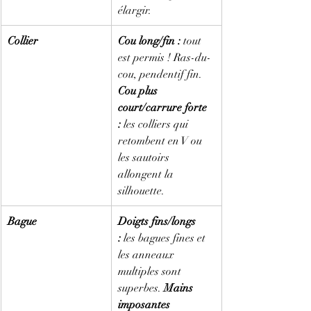
élargir.
Collier
Cou long/fin :
 tout 
est permis ! Ras-du-
cou, pendentif fin. 
Cou plus 
court/carrure forte 
:
 les colliers qui 
retombent en V ou 
les sautoirs 
allongent la 
silhouette.
Bague
Doigts fins/longs 
:
 les bagues fines et 
les anneaux 
multiples sont 
superbes. 
Mains 
imposantes 